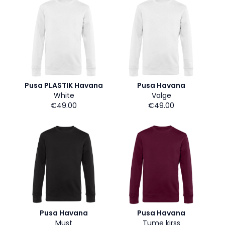
Pusa PLASTIK Havana
Pusa Havana
White
Valge
€49.00
€49.00
Pusa Havana
Pusa Havana
Must
Tume kirss