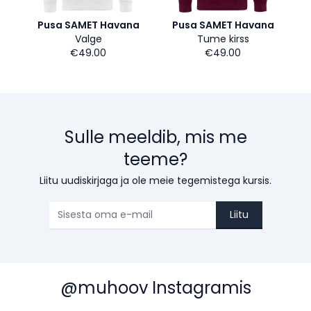
Pusa SAMET Havana
Pusa SAMET Havana
Valge
Tume kirss
€49.00
€49.00
Sulle meeldib, mis me
teeme?
Liitu uudiskirjaga ja ole meie tegemistega kursis.
Liitu
@muhoov Instagramis