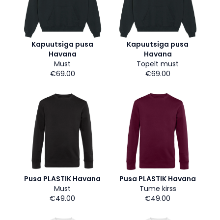
Kapuutsiga pusa
Kapuutsiga pusa
Havana
Havana
Must
Topelt must
€69.00
€69.00
Pusa PLASTIK Havana
Pusa PLASTIK Havana
Must
Tume kirss
€49.00
€49.00