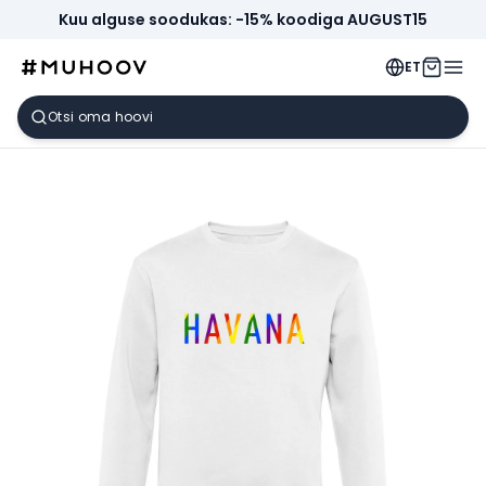
Kuu alguse soodukas: -15% koodiga AUGUST15
ET