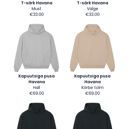
T-särk Havana
T-särk Havana
Must
Valge
€33.00
€33.00
Kapuutsiga pusa
Kapuutsiga pusa
Havana
Havana
Hall
Kõrbe tolm
€69.00
€69.00