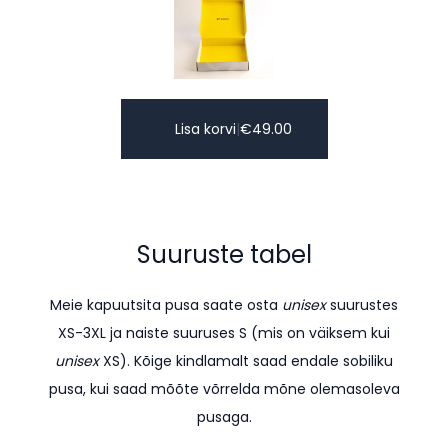
Lisa korvi
|
€
49.00
Suuruste tabel
Meie kapuutsita pusa saate osta
unisex
suurustes
XS-3XL ja naiste suuruses S (mis on väiksem kui
unisex
XS). K
õige kindlamalt saad endale sobiliku
pusa, kui saad mõõte võrrelda mõne olemasoleva
pusaga.