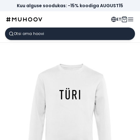
Kuu alguse soodukas: -15% koodiga AUGUST15
ET