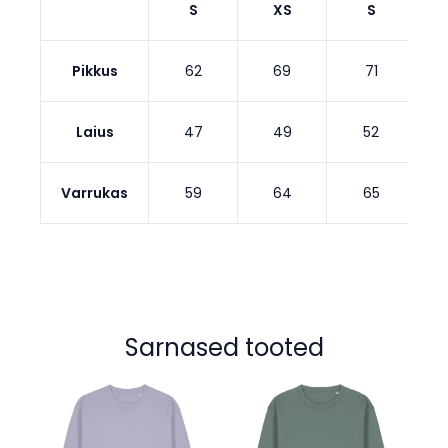
S
XS
S
Pikkus
62
69
71
Laius
47
49
52
Varrukas
59
64
65
Sarnased tooted