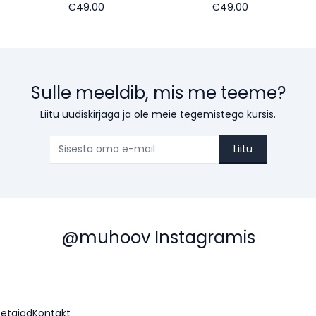
€49.00
€49.00
Sulle meeldib, mis me teeme?
Liitu uudiskirjaga ja ole meie tegemistega kursis.
Liitu
@muhoov Instagramis
etajad
Kontakt