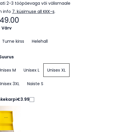
ti 2-3 tööpäevaga või välismaale
m info
7. küsimuse all KKK-s
.
49.00
Värv
Tume kirss
Helehall
Suurus
Unisex M
Unisex L
Unisex XL
Unisex 3XL
Naiste S
nkekarpi
€3.99