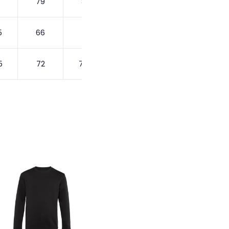
79
80
5
66
70
5
72
72.5