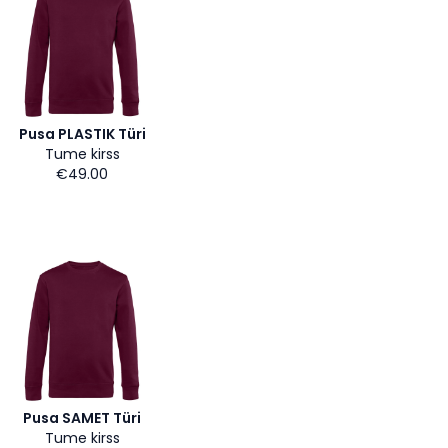
Pusa PLASTIK Türi
Tume kirss
€49.00
Pusa SAMET Türi
Tume kirss