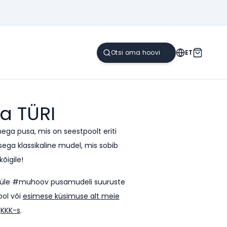
ET
sa
TÜRI
ega pusa, mis on seestpoolt eriti
a klassikaline mudel, mis sobib
kõigile!
sti üle #muhoov pusamudeli suuruste
ool või
esimese küsimuse alt meie
KKK-s
.