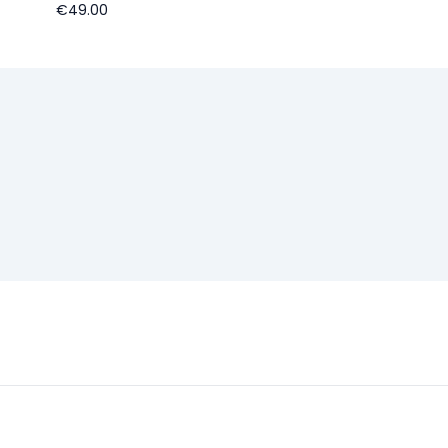
€49.00